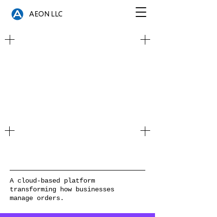
AEON LLC
 Smart
 Smart
A cloud-based platform
transforming how businesses
manage orders.