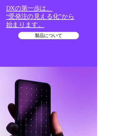
DXの第一歩は、
“受発注の見える化”から
始まります。
製品について